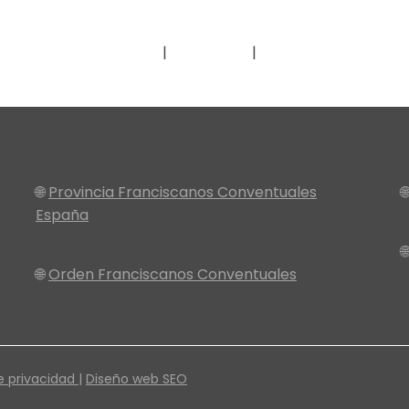
Contacto
Donar
Dónde encontrar
🌐
Provincia Franciscanos Conventuales

España

🌐
Orden Franciscanos Conventuales
e privacidad |
Diseño web SEO