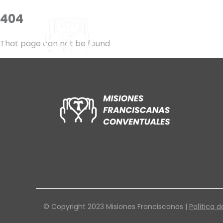
404
That page can not be found
© Copyright 2023 Misiones Franciscanas |
Política d