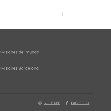
nos
Inicio
Nosotros
Proyectos

Misiones del mundo

Misiones Barcelona
YOUTUBE
FACEBOOK