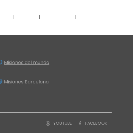
nos
Inicio
Nosotros
Proyectos
Misiones del mundo
Misiones Barcelona
YOUTUBE
FACEBOOK