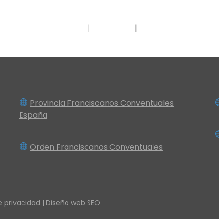
Contacto
Donar
Dónde encontrar
Provincia Franciscanos Conventuales
España
Orden Franciscanos Conventuales
e privacidad |
Diseño web SEO