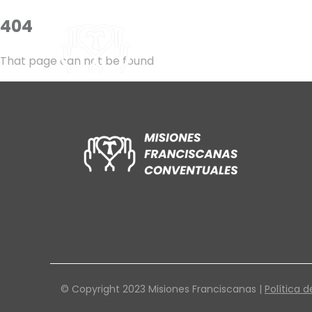
404
That page can not be found
© Copyright 2023 Misiones Franciscanas |
Política d