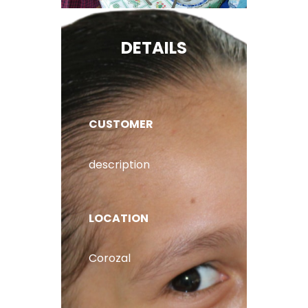
DETAILS
CUSTOMER
description
LOCATION
Corozal