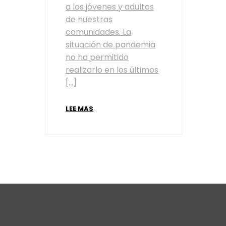
a los jóvenes y adultos
de nuestras
comunidades. La
situación de pandemia
no ha permitido
realizarlo en los últimos
[…]
LEE MAS