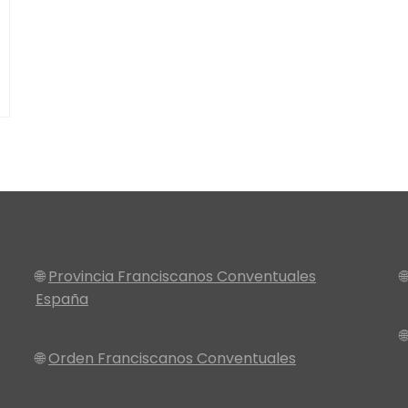
🌐
Provincia Franciscanos Conventuales

España

🌐
Orden Franciscanos Conventuales