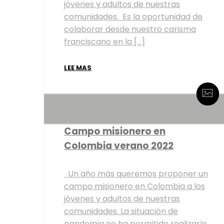
jóvenes y adultos de nuestras
comunidades. Es la oportunidad de
colaborar desde nuestro carisma
franciscano en la […]
LEE MAS
By misiones
0 Comentarios
By misiones
0 Comentarios
Campo misionero en
Colombia verano 2022
Un año más queremos proponer un
campo misionero en Colombia a los
jóvenes y adultos de nuestras
comunidades. La situación de
pandemia no ha permitido realizarlo