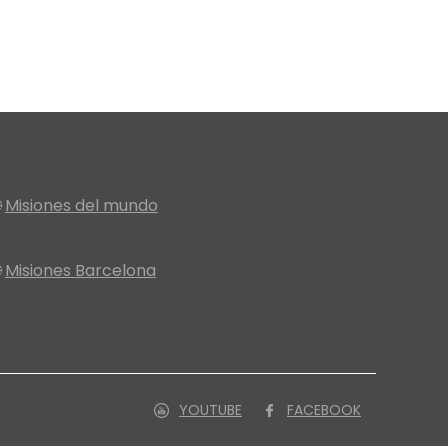

Misiones del mundo

Misiones Barcelona
YOUTUBE
FACEBOOK