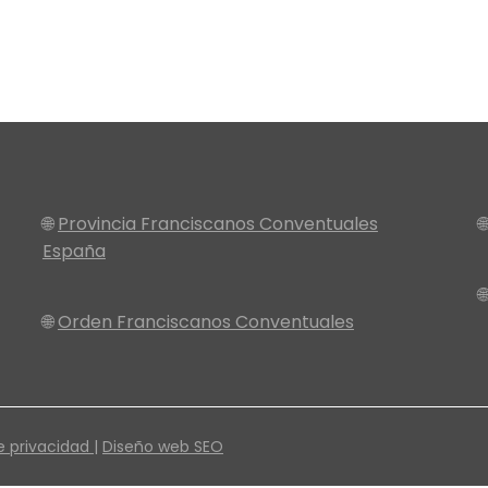
🌐
Provincia Franciscanos Conventuales

España

🌐
Orden Franciscanos Conventuales
e privacidad |
Diseño web SEO