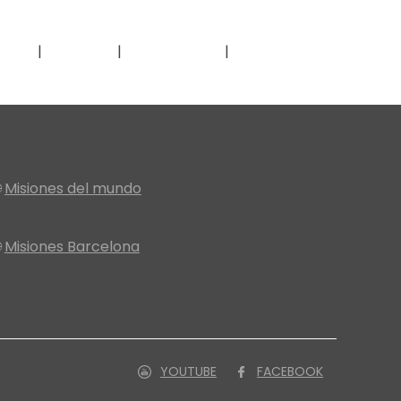
nos
Inicio
Nosotros
Proyectos

Misiones del mundo

Misiones Barcelona
YOUTUBE
FACEBOOK