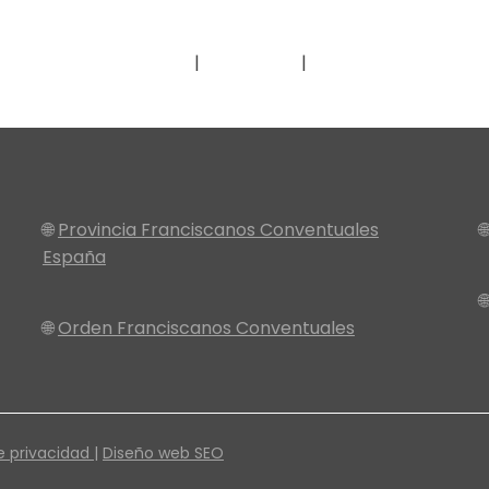
Contacto
Donar
Dónde encontrar
🌐
Provincia Franciscanos Conventuales

España

🌐
Orden Franciscanos Conventuales
e privacidad |
Diseño web SEO